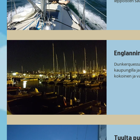
leppoisten säv
Englannin
Dunkerquess
kaupungilla j
Tuulta pur