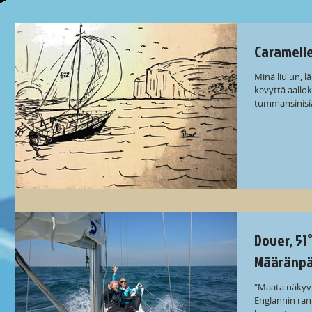
Caramell
Minä liu'un, l
kevyttä aallok
tummansinisiä
Dover, 51
Määränpä
“Maata näkyvi
Englannin rant