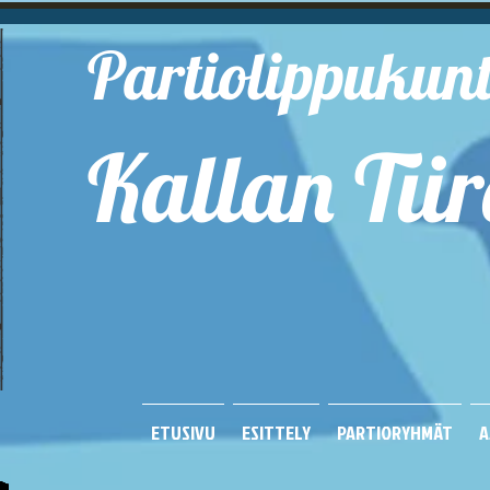
Partiolippukun
Kallan Tiir
Kuop
ETUSIVU
ESITTELY
PARTIORYHMÄT
A