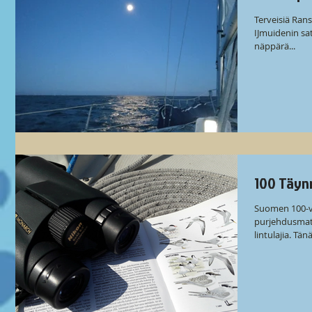
Terveisiä Ransk
IJmuidenin sa
näppärä...
100 Täyn
Suomen 100-v
purjehdusmatk
lintulajia. Tän