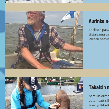
Aurinkoin
Edellisen päiv
tiistaiaamu v
jälkeen pääsi
Takaisin 
Aamulla olimm
automaattisil
tiivistyi H-het