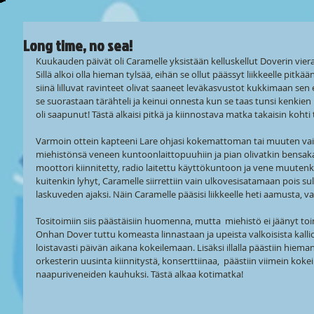
Long time, no sea!
Kuukauden päivät oli Caramelle yksistään kelluskellut Doverin vi
Sillä alkoi olla hieman tylsää, eihän se ollut päässyt liikkeelle pitkä
siinä lilluvat ravinteet olivat saaneet leväkasvustot kukkimaan sen e
se suorastaan tärähteli ja keinui onnesta kun se taas tunsi kenkien
oli saapunut! Tästä alkaisi pitkä ja kiinnostava matka takaisin kohti
Varmoin ottein kapteeni Lare ohjasi kokemattoman tai muuten vai
miehistönsä veneen kuntoonlaittopuuhiin ja pian olivatkin bensakan
moottori kiinnitetty, radio laitettu käyttökuntoon ja vene muutenk
kuitenkin lyhyt, Caramelle siirrettiin vain ulkovesisatamaan pois sul
laskuveden ajaksi. Näin Caramelle pääsisi liikkeelle heti aamusta, vai
Tositoimiin siis päästäisiin huomenna, mutta  miehistö ei jäänyt to
Onhan Dover tuttu komeasta linnastaan ja upeista valkoisista kalliois
loistavasti päivän aikana kokeilemaan. Lisäksi illalla päästiin hie
orkesterin uusinta kiinnitystä, konserttiinaa,  päästiin viimein kok
naapuriveneiden kauhuksi. Tästä alkaa kotimatka!