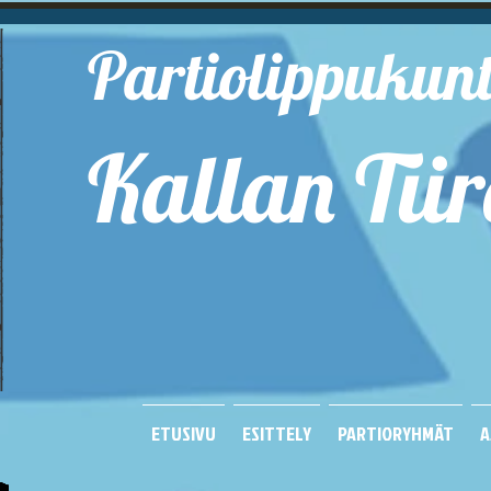
Partiolippukun
Kallan Tiir
Kuop
ETUSIVU
ESITTELY
PARTIORYHMÄT
A