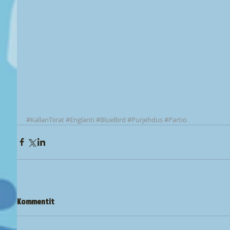
#KallanTiirat
#Englanti
#BlueBird
#Purjehdus
#Partio
Kommentit