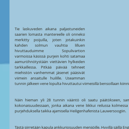
Tie laskuveden aikana paljastuneiden 
saarien lomasta mantereelle oli onneksi 
merkitty poijuilla, joten jotakuinkin 
kahden solmun vauhtia lilluen 
hivuttauduimme Sopulivartion 
varmoissa käsissä purjein kohti satamaa 
aamuröhnötystään viettävien hylkeiden 
tarkkaillessa. Pitkää päivää tehneet 
miehistön vanhemmat jäsenet pääsivät 
viimein ansaitulle huilille. Useamman 
tunnin jälkeen vene lopulta hivuttautui viimeisillä bensoillaan kiinni
Näin hieman yli 28 tunnin vääntö oli saatu päätökseen, s
kokonaisuudessaan, jonka aikana vene liikkui reilussa kolmess
purjehduksella taikka ajamisella Heiligenhafenista Lauwersoogiin. 
Tästä siirretään kapula ankkuriosuuden menijöille. Hyvillä säillä Engl