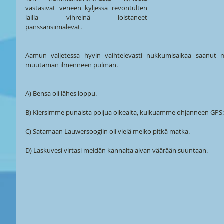
vastasivat veneen kyljessä revontulten 
lailla vihreinä loistaneet 
panssarisiimalevät. 
Aamun valjetessa hyvin vaihtelevasti nukkumisaikaa saanut m
muutaman ilmenneen pulman.
A) Bensa oli lähes loppu.
B) Kiersimme punaista poijua oikealta, kulkuamme ohjanneen GPS
C) Satamaan Lauwersoogiin oli vielä melko pitkä matka.
D) Laskuvesi virtasi meidän kannalta aivan väärään suuntaan.