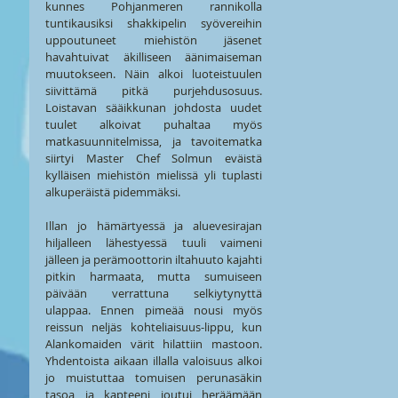
kunnes Pohjanmeren rannikolla 
tuntikausiksi shakkipelin syövereihin 
uppoutuneet miehistön jäsenet 
havahtuivat äkilliseen äänimaiseman 
muutokseen. Näin alkoi luoteistuulen 
siivittämä pitkä purjehdusosuus. 
Loistavan sääikkunan johdosta uudet 
tuulet alkoivat puhaltaa myös 
matkasuunnitelmissa, ja tavoitematka 
siirtyi Master Chef Solmun eväistä 
kylläisen miehistön mielissä yli tuplasti 
alkuperäistä pidemmäksi.
Illan jo hämärtyessä ja aluevesirajan 
hiljalleen lähestyessä tuuli vaimeni 
jälleen ja perämoottorin iltahuuto kajahti 
pitkin harmaata, mutta sumuiseen 
päivään verrattuna selkiytynyttä 
ulappaa. Ennen pimeää nousi myös 
reissun neljäs kohteliaisuus-lippu, kun 
Alankomaiden värit hilattiin mastoon. 
Yhdentoista aikaan illalla valoisuus alkoi 
jo muistuttaa tomuisen perunasäkin 
tasoa ja kapteeni joutui heräämään 