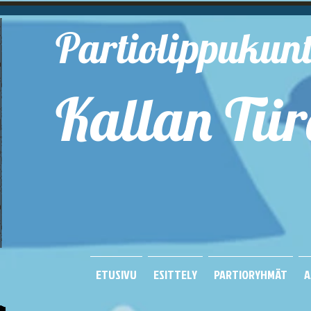
Partiolippukun
Kallan Tiir
Kuop
ETUSIVU
ESITTELY
PARTIORYHMÄT
A