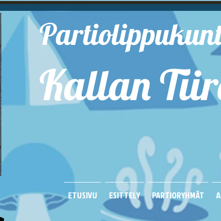
Partiolippukun
Kallan Tiir
Kuop
ETUSIVU
ESITTELY
PARTIORYHMÄT
A