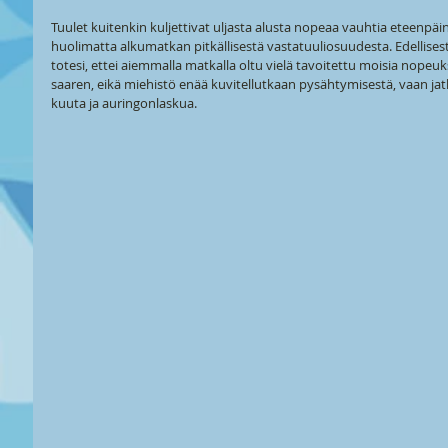
Tuulet kuitenkin kuljettivat uljasta alusta nopeaa vauhtia eteenpäin,
huolimatta alkumatkan pitkällisestä vastatuuliosuudesta. Edellises
totesi, ettei aiemmalla matkalla oltu vielä tavoitettu moisia nopeuks
saaren, eikä miehistö enää kuvitellutkaan pysähtymisestä, vaan jatk
kuuta ja auringonlaskua.