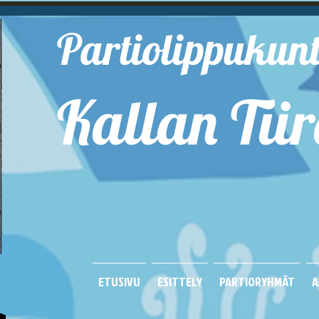
Partiolippukun
Kallan Tiir
Kuop
ETUSIVU
ESITTELY
PARTIORYHMÄT
A