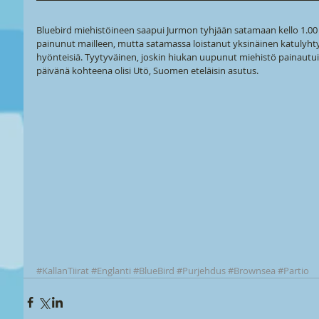
Bluebird miehistöineen saapui Jurmon tyhjään satamaan kello 1.00
painunut mailleen, mutta satamassa loistanut yksinäinen katulyht
hyönteisiä. Tyytyväinen, joskin hiukan uupunut miehistö painautui 
päivänä kohteena olisi Utö, Suomen eteläisin asutus.
#KallanTiirat
#Englanti
#BlueBird
#Purjehdus
#Brownsea
#Partio