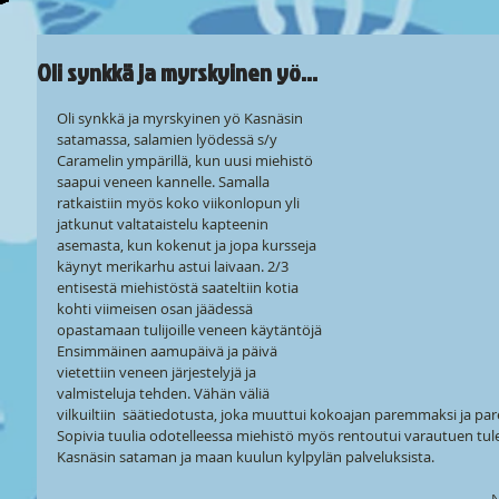
Oli synkkä ja myrskyinen yö…
Oli synkkä ja myrskyinen yö Kasnäsin 
satamassa, salamien lyödessä s/y 
Caramelin ympärillä, kun uusi miehistö 
saapui veneen kannelle. Samalla 
ratkaistiin myös koko viikonlopun yli 
jatkunut valtataistelu kapteenin 
asemasta, kun kokenut ja jopa kursseja 
käynyt merikarhu astui laivaan. 2/3 
entisestä miehistöstä saateltiin kotia 
kohti viimeisen osan jäädessä 
opastamaan tulijoille veneen käytäntöjä
Ensimmäinen aamupäivä ja päivä 
vietettiin veneen järjestelyjä ja 
valmisteluja tehden. Vähän väliä 
vilkuiltiin  säätiedotusta, joka muuttui kokoajan paremmaksi ja par
Sopivia tuulia odotelleessa miehistö myös rentoutui varautuen tule
Kasnäsin sataman ja maan kuulun kylpylän palveluksista.