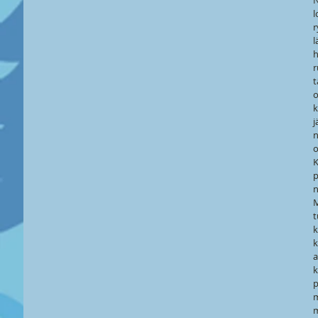
N
l
r
l
h
r
t
o
k
j
n
o
K
p
n
M
t
k
k
a
k
p
m
m